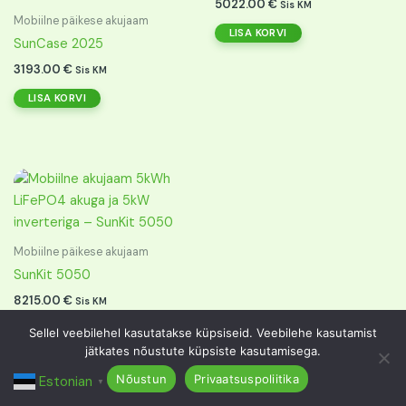
5022.00
€
Sis KM
Mobiilne päikese akujaam
LISA KORVI
SunCase 2025
3193.00
€
Sis KM
LISA KORVI
Mobiilne päikese akujaam
SunKit 5050
8215.00
€
Sis KM
LISA KORVI
Sellel veebilehel kasutatakse küpsiseid. Veebilehe kasutamist
jätkates nõustute küpsiste kasutamisega.
Nõustun
Privaatsuspoliitika
Estonian
▼