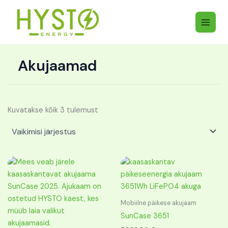
Skip
to
content
Akujaamad
Kuvatakse kõik 3 tulemust
Mobiilne päikese akujaam
SunCase 3651