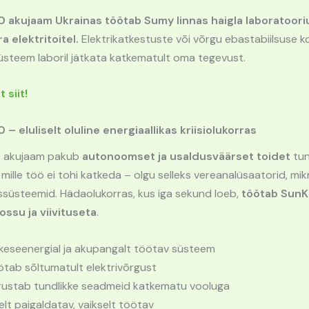
 akujaam Ukrainas töötab Sumy linnas haigla laboratoori
a elektritoitel.
Elektrikatkestuste või võrgu ebastabiilsuse ko
steem laboril jätkata katkematult oma tegevust.
 siit!
– eluliselt oluline energiaallikas kriisiolukorras
0 akujaam pakub
autonoomset ja usaldusväärset toidet
tun
mille töö ei tohi katkeda – olgu selleks vereanalüsaatorid, mi
ssüsteemid. Hädaolukorras, kus iga sekund loeb,
töötab SunK
ossu ja viivituseta
.
keseenergial ja akupangalt töötav süsteem
tab sõltumatult elektrivõrgust
rustab tundlikke seadmeid katkematu vooluga
relt paigaldatav, vaikselt töötav