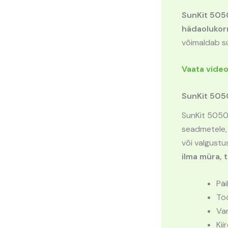
SunKit 5050
hädaolukorr
võimaldab sü
Vaata videot
SunKit 5050 
SunKit 505
seadmetele, 
või valgustu
ilma müra, t
Päi
Töö
Va
Kii