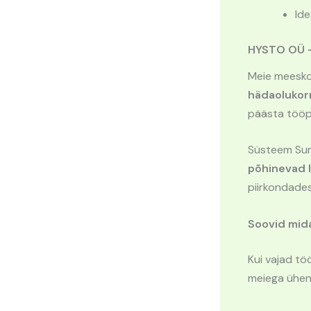
Ide
HYSTO OÜ – 
Meie meesk
hädaolukor
päästa tööpr
Süsteem Sum
põhinevad 
piirkondades
Soovid mida
Kui vajad töö
meiega ühe