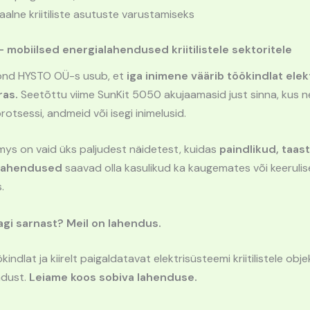
aalne kriitiliste asutuste varustamiseks
mobiilsed energialahendused kriitilistele sektoritele
ond HYSTO OÜ-s usub, et
iga inimene väärib töökindlat elekt
ras.
Seetõttu viime SunKit 5050 akujaamasid just sinna, kus 
otsessi, andmeid või isegi inimelusid.
ys on vaid üks paljudest näidetest, kuidas
paindlikud, taas
lahendused
saavad olla kasulikud ka kaugemates või keeruli
.
gi sarnast? Meil on lahendus.
kindlat ja kiirelt paigaldatavat elektrisüsteemi kriitilistele obje
ndust.
Leiame koos sobiva lahenduse.