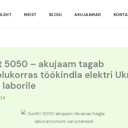
ILEHT
MEIST
BLOGI
AKUJAAMAD
KONTA
t 5050 – akujaam tagab
lukorras töökindla elektri Uk
 laborile
024