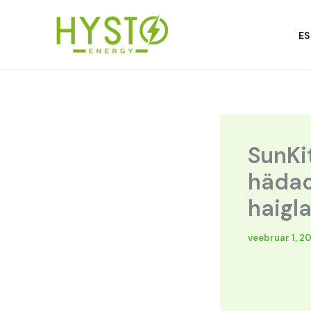
Skip
to
ES
content
SunKi
hädao
haigla
veebruar 1, 2