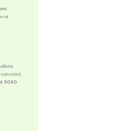
umi
rral
dlikele
kroskoobid
it 5050