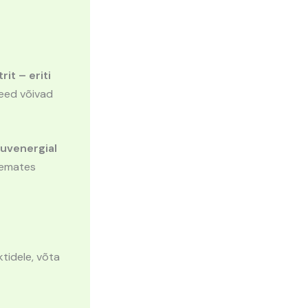
rit – eriti
need võivad
tuvenergial
semates
ktidele, võta